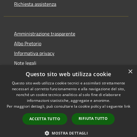
Richiesta assistenza
Amministrazione trasparente
Albo Pretorio
Informativa privacy
Note legali
×
Dichiarazione di accessibilità
Questo sito web utilizza cookie
Questo sito web utilizza cookie tecnici e assimilati strettamente
necessari al corretto funzionamento e alla navigazione del sito,
nonché un cookie tecnico analitico al solo fine di elaborare
informazioni statistiche, aggregate e anonime.
RSS
Copyright © 2026 • Comune di
Per maggiori dettagli, può consultare la cookie policy al seguente
link
Accessibilità
Castelfidardo • Powered by
Privacy
Municipium
Accesso
•
RIFIUTA TUTTO
ACCETTA TUTTO
Cookie
redazione
Mappa del sito
MOSTRA DETTAGLI