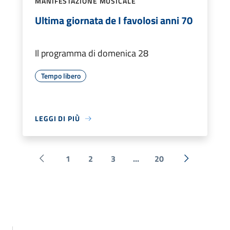
MANIFESTAZIONE MUSICALE
Ultima giornata de I favolosi anni 70
Il programma di domenica 28
Tempo libero
LEGGI DI PIÙ
1
2
3
...
20
Pagina precedente
Successiva 