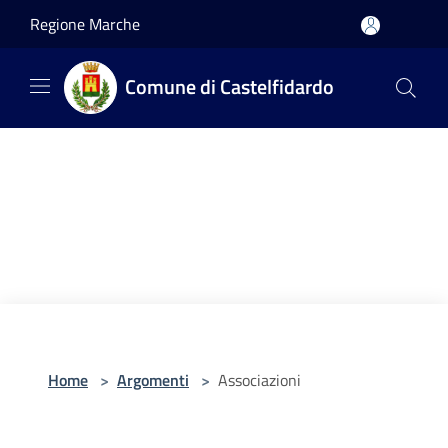
Salta al contenuto principale
Regione Marche
Comune di Castelfidardo
Home
>
Argomenti
>
Associazioni