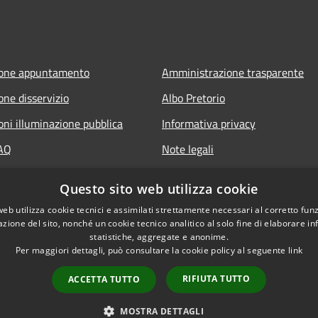
ione appuntamento
Amministrazione trasparente
one disservizio
Albo Pretorio
oni illuminazione pubblica
Informativa privacy
FAQ
Note legali
 assistenza
Dichiarazione di accessibilità
Questo sito web utilizza cookie
web utilizza cookie tecnici e assimilati strettamente necessari al corretto fu
azione del sito, nonché un cookie tecnico analitico al solo fine di elaborare i
statistiche, aggregate e anonime.
Per maggiori dettagli, può consultare la cookie policy al seguente
link
RIFIUTA TUTTO
ACCETTA TUTTO
l sito
Copyright © 2026 • Com
MOSTRA DETTAGLI