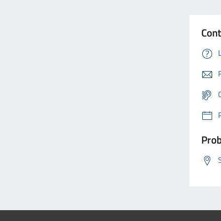
Cont
Prob