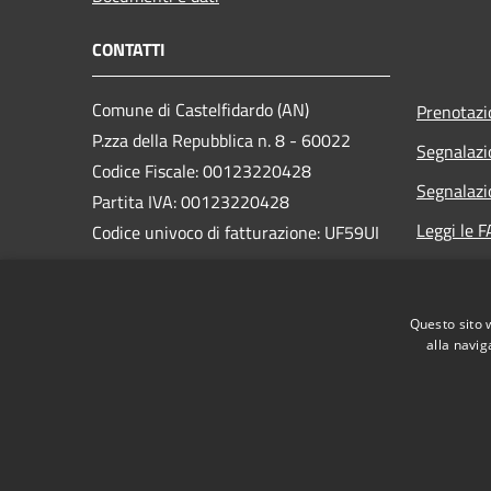
CONTATTI
Comune di Castelfidardo (AN)
Prenotaz
P.zza della Repubblica n. 8 - 60022
Segnalazi
Codice Fiscale: 00123220428
Segnalazi
Partita IVA: 00123220428
Leggi le 
Codice univoco di fatturazione: UF59UI
Richiesta
PEC:
comune.castelfidardo@pec.it
Centralino Unico: +39 071 78291
Questo sito 
alla navig
RSS
Accessibilità
Privacy
Cookie
Mappa de