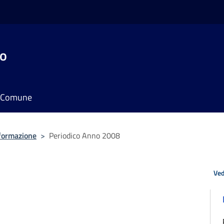
do
il Comune
nformazione
>
Periodico Anno 2008
Ved