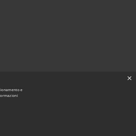
×
nzionamento e
nformazioni
Municipium
Accesso
une di Castelfidardo • Powered by
•
redazione