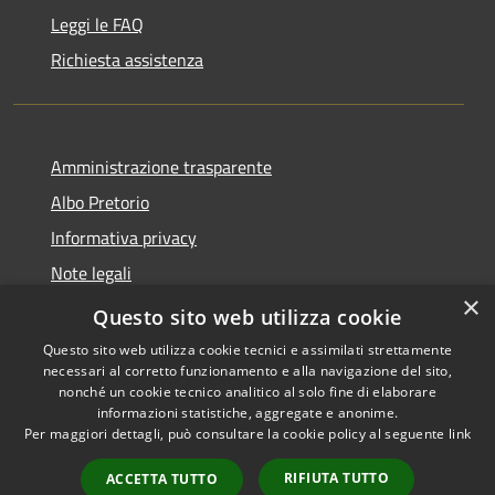
Leggi le FAQ
Richiesta assistenza
Amministrazione trasparente
Albo Pretorio
Informativa privacy
Note legali
×
Dichiarazione di accessibilità
Questo sito web utilizza cookie
Questo sito web utilizza cookie tecnici e assimilati strettamente
necessari al corretto funzionamento e alla navigazione del sito,
nonché un cookie tecnico analitico al solo fine di elaborare
informazioni statistiche, aggregate e anonime.
RSS
Copyright © 2026 • Comune di
Per maggiori dettagli, può consultare la cookie policy al seguente
link
Accessibilità
Castelfidardo • Powered by
Privacy
Municipium
Accesso
•
RIFIUTA TUTTO
ACCETTA TUTTO