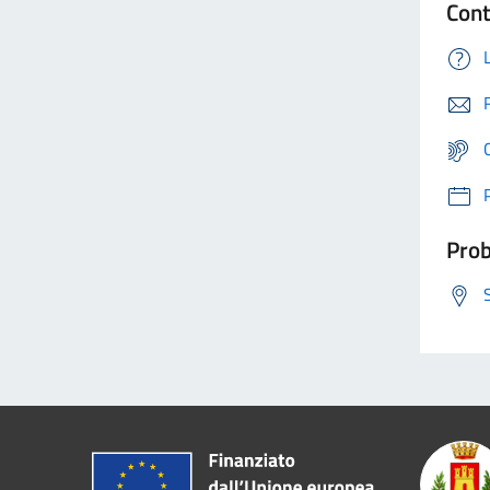
Cont
Prob