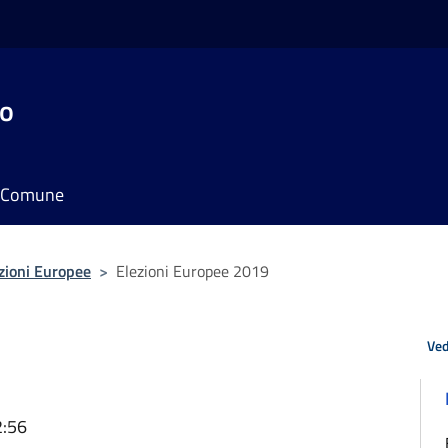
do
il Comune
zioni Europee
>
Elezioni Europee 2019
Ved
2:56