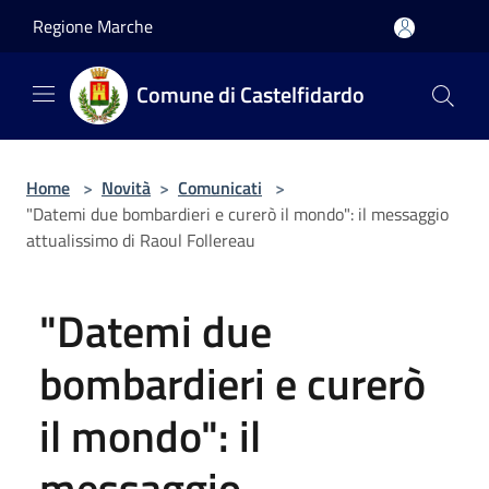
Salta al contenuto principale
Regione Marche
Comune di Castelfidardo
Home
>
Novità
>
Comunicati
>
"Datemi due bombardieri e curerò il mondo": il messaggio
attualissimo di Raoul Follereau
"Datemi due
bombardieri e curerò
il mondo": il
messaggio