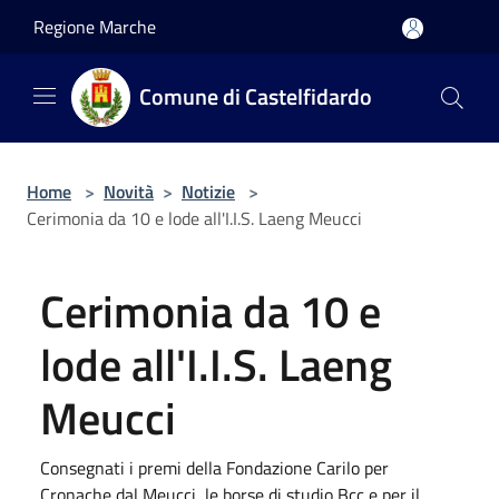
Salta al contenuto principale
Regione Marche
Comune di Castelfidardo
Home
>
Novità
>
Notizie
>
Cerimonia da 10 e lode all'I.I.S. Laeng Meucci
Cerimonia da 10 e
lode all'I.I.S. Laeng
Meucci
Consegnati i premi della Fondazione Carilo per
Cronache dal Meucci, le borse di studio Bcc e per il