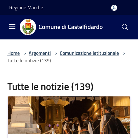
Salta al contenuto principale
Regione Marche
Comune di Castelfidardo
Home
>
Argomenti
>
Comunicazione istituzionale
>
Tutte le notizie (139)
Tutte le notizie (139)