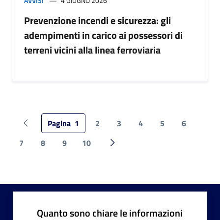
AVVISI
4 GIUGNO 2026
Prevenzione incendi e sicurezza: gli
adempimenti in carico ai possessori di
terreni vicini alla linea ferroviaria
Pagina
1
2
3
4
5
6
Pagina precedente
7
8
9
10
Pagina successiva
Quanto sono chiare le informazioni