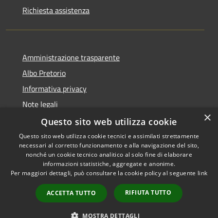
Richiesta assistenza
Amministrazione trasparente
Albo Pretorio
Informativa privacy
Note legali
×
Dichiarazione di accessibilità
Questo sito web utilizza cookie
Questo sito web utilizza cookie tecnici e assimilati strettamente
necessari al corretto funzionamento e alla navigazione del sito,
nonché un cookie tecnico analitico al solo fine di elaborare
informazioni statistiche, aggregate e anonime.
RSS
Copyright © 2026 • Comune di
Per maggiori dettagli, può consultare la cookie policy al seguente
link
Accessibilità
Castelfidardo • Powered by
Privacy
Municipium
Accesso
•
RIFIUTA TUTTO
ACCETTA TUTTO
Cookie
redazione
Mappa del sito
MOSTRA DETTAGLI