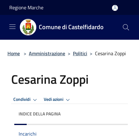
Salta al contenuto principale
Regione Marche
Comune di Castelfidardo
Home
>
Amministrazione
>
Politici
>
Cesarina Zoppi
Cesarina Zoppi
Condividi
Vedi azioni
INDICE DELLA PAGINA
Incarichi