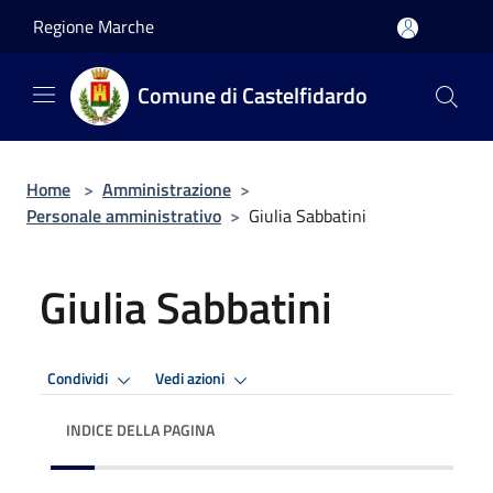
Salta al contenuto principale
Regione Marche
Comune di Castelfidardo
Home
>
Amministrazione
>
Personale amministrativo
>
Giulia Sabbatini
Giulia Sabbatini
Condividi
Vedi azioni
INDICE DELLA PAGINA