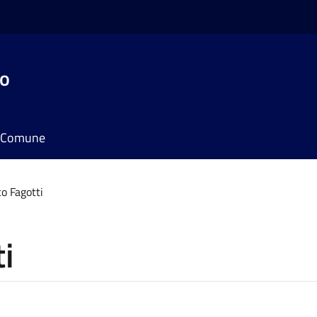
do
il Comune
o Fagotti
i