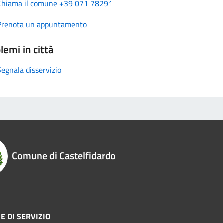
Chiama il comune +39 071 78291
Prenota un appuntamento
lemi in città
Segnala disservizio
Comune di Castelfidardo
E DI SERVIZIO