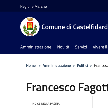
Salta al contenuto principale
Regione Marche
Comune di Castelfidar
Amministrazione
Novità
Servizi
Vivere 
Home
>
Amministrazione
>
Politici
>
Francesc
Francesco Fagott
INDICE DELLA PAGINA