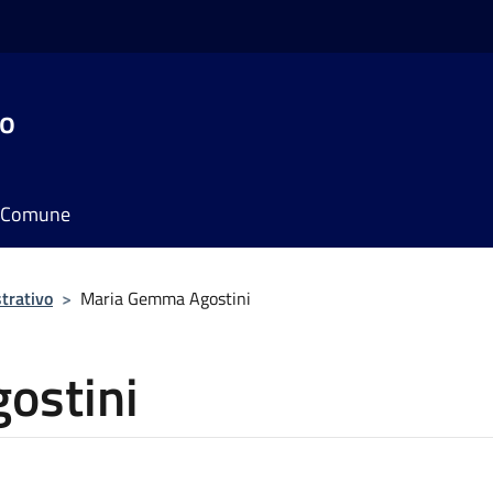
do
il Comune
trativo
>
Maria Gemma Agostini
ostini