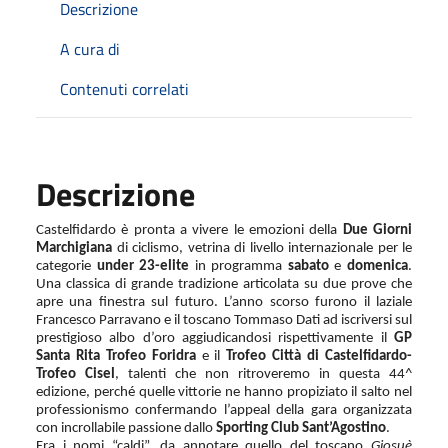
Descrizione
A cura di
Contenuti correlati
Descrizione
Castelfidardo è pronta a vivere le emozioni della
Due Giorni
Marchigiana
di ciclismo, vetrina di livello internazionale per le
categorie
under 23-elite
in programma
sabato
e
domenica
.
Una classica di grande tradizione articolata su due prove che
apre una finestra sul futuro. L’anno scorso furono il laziale
Francesco Parravano e il toscano Tommaso Dati ad iscriversi sul
prestigioso albo d’oro aggiudicandosi rispettivamente il
GP
Santa Rita Trofeo Foridra
e il
Trofeo Città di Castelfidardo-
Trofeo Cisel
, talenti che non ritroveremo in questa 44^
edizione, perché quelle vittorie ne hanno propiziato il salto nel
professionismo confermando l’appeal della gara organizzata
con incrollabile passione dallo
Sporting Club Sant’Agostino
.
Fra i nomi “caldi”, da annotare quello del toscano
Giosuè