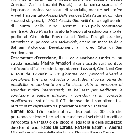
Crescioli
(Gallina Lucchini Ecotek) che domenica scorsa si è
imposto al Trofeo Matteotti di Marcialla, mentre nel Trofeo
Arvedi ha sprintato
Alessio Delle Vedove
(Ads Astana); con due
successi stagionali, il 2005
Alessio Giannelli
è uno degli uomini
di punta della VPM Moretti P.S.Elpidio-Monturano
mentre
Andrea Piras
ha issato la Nippo sul gradino più alto del
podio al Giro della Provincia di Biella. Fra gli stranieri,
attenzione al polacco
Jan Jackowiak
, alfiere un mese fa della
Bahrain Victorious Development al Trofeo Città di San
Vendemiano.
Osservatore d’eccezione
,
il
C.T. della Nazionale Under 23 su
strada maschile
Marino Amadori
il cui sguardo sarà puntato
sui ‘candidati’ ai prossimi appuntamenti azzurri, Giro Next Gen
e Tour de L’Avenir. «
Due giornate con percorsi diversi e
complementari che richiedono attitudini diverse offrendo
possibilità di confronto ad alto livello vista la presenza di
squadre molto interessanti; un bel test per verificare le
condizioni e vedere all’opera i corridori in un contesto
qualificato
», sottolinea il C.T. rinnovando i complimenti al
nutrito staff capitanato dal presidente Bruno Cantarini.
Numeri top
:
176
i ciclisti al via, distribuiti su 30 club che
potranno schierare fino ad un massimo di sei ciclisti, modifica
introdotta a vantaggio del gioco di squadra e della sicurezza;
direttori di gara
Fabio De Carolis
,
Raffaele Babini
e
Andrea