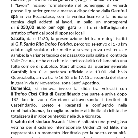
Micheli
; presidente della giuria UCI, l’inglese
Reade Trevor
.
I “lavori” iniziano formalmente nel pomeriggio di venerdì
presso il quartier generale messo a disposizione dalla
Garofoli
spa
in via Recanatese, con la verifica licenze e la riunione
tecnica degli addetti ai lavori. In palio un montepremi
di
6.050,00 euro per ogni gara
e i trofei dell’artigianato
artistico offerti dal pool di sponsor locali.
Sabato
, dalle 11:30, la presentazione dei team e degli iscritti
al
G.P. Santa Rita
Trofeo Foridra
, percorso selettivo di 170 km
adatto agli scalatori che mette a severa prova resistenza e
gambe; la variante tecnica del passaggio sulla salita di contrada
Valle Oscura, ne ha arricchito la spettacolarità richiamando una
folta cornice di pubblico. Start ufficioso dal quartier generale
Garofoli; km 0 e partenza ufficiale alle 13.00 dal bivio
Querciabella, arrivo tra le 16.52 e le 17:15 a seconda del ritmo
in gara in via IV Novembre, zona Sant’ Agostino.
Domenica
, si rinnova invece la sfida tra velocisti con
il
Trofeo
Cisel
Città di Castelfidardo
che parte e arriva dopo
182 km in zona Cerretano attraversando i territori di
Castelfidardo, Loreto e Recanati e confluendo nella
combinata
Semar
, la maglia arancione attribuita al ciclista che
totalizzerà il miglior punteggio nelle due giornate.
Il saluto del sindaco Ascani: "
No
n è soltanto una prestigiosa
vetrina per il ciclismo internazionale Under 23 ed Elite, ma
rappresenta un momento identitario per la nostra comunità.