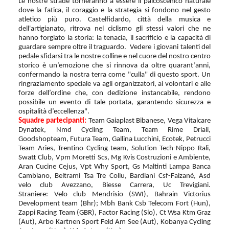
Le nostre strade torneranno a essere il palcoscenico naturale
dove la fatica, il coraggio e la strategia si fondono nel gesto
atletico più puro. Castelfidardo, città della musica e
dell'artigianato, ritrova nel ciclismo gli stessi valori che ne
hanno forgiato la storia: la tenacia, il sacrificio e la capacità di
guardare sempre oltre il traguardo. Vedere i giovani talenti del
pedale sfidarsi tra le nostre colline e nel cuore del nostro centro
storico è un’emozione che si rinnova da oltre quarant’anni,
confermando la nostra terra come "culla" di questo sport. Un
ringraziamento speciale va agli organizzatori, ai volontari e alle
forze dell’ordine che, con dedizione instancabile, rendono
possibile un evento di tale portata, garantendo sicurezza e
ospitalità d’eccellenza".
Squadre partecipanti:
Team Gaiaplast Bibanese, Vega Vitalcare
Dynatek, Nmd Cycling Team, Team Rime Driali,
Goodshopteam, Futura Team, Gallina Lucchini, Ecotek, Petrucci
Team Aries, Trentino Cycling team, Solution Tech-Nippo Rali,
Swatt Club, Vpm Moretti Scs, Mg Kvis Costruzioni e Ambiente,
Aran Cucine Cejus, Vpt Why Sport, Gs Maltinti Lampa Banca
Cambiano, Beltrami Tsa Tre Collu, Bardiani Csf-Faizanè, Asd
velo club Avezzano, Biesse Carrera, Uc Trevigiani.
Straniere:
Velo club Mendrisio (SWI), Bahrain Victorius
Development team (Bhr); Mbh Bank Csb Telecom Fort (Hun),
Zappi Racing Team (GBR), Factor Racing (Slo), Ct Wsa Ktm Graz
(Aut), Arbo Kartnen Sport Feld Am See (Aut), Kobanya Cycling