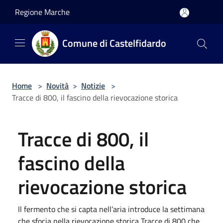
Salta al contenuto principale
Regione Marche
Comune di Castelfidardo
Home
>
Novità
>
Notizie
>
Tracce di 800, il fascino della rievocazione storica
Tracce di 800, il
fascino della
rievocazione storica
Il fermento che si capta nell’aria introduce la settimana
che sfocia nella rievocazione storica Tracce di 800 che