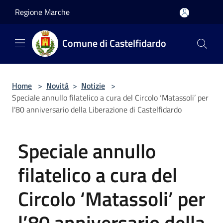
Salta al contenuto principale
Regione Marche
Comune di Castelfidardo
Home
>
Novità
>
Notizie
>
Speciale annullo filatelico a cura del Circolo ‘Matassoli’ per
l’80 anniversario della Liberazione di Castelfidardo
Speciale annullo
filatelico a cura del
Circolo ‘Matassoli’ per
l’80 anniversario della