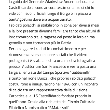
la guida del Generale Wladyslaw Anders del quale a
Castelfidardo ci sono ancora testimonianze di chi lo
vide con i suoi ufficiali lungo il Borgo o in piazza a
Sant’Agostino dove era acquartierato.
I soldati polacchi si stabilirono in zona per diversi mesi
e la loro presenza divenne familiare tanto che alcuni di
loro trovarono tra le ragazze del posto la loro anima
gemella e non tornarono più in Patria.
Per omaggiare i caduti in combattimento e per
riconoscenza verso le opere sociali che li videro
protagonisti è stata allestita una mostra fotografica
presso l’Auditorium San Francesco e verrà posta una
targa all’entrata del Campo Sportivo “Gabbanelli”
situato nel rione Buozzi, che proprio i soldati polacchi
costruirono e inaugurarono nel 1946 con un incontro
di calcio tra una rappresentativa della divisione
Carpatica e la U.S.Castelfidardo fondata proprio in
quell’anno. Grazie alla richiesta del Circolo Culturale
Filatelico Numismatico “F.Matassoli”