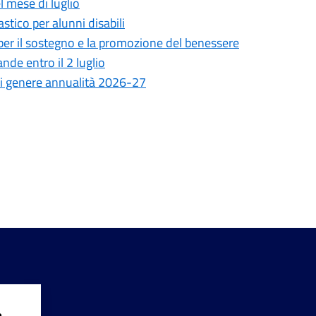
l mese di luglio
stico per alunni disabili
 per il sostegno e la promozione del benessere
de entro il 2 luglio
i di genere annualità 2026-27