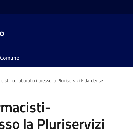
do
il Comune
cisti-collaboratori presso la Pluriservizi Fidardense
rmacisti-
sso la Pluriservizi