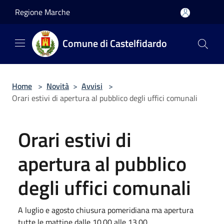
Salta al contenuto principale
Regione Marche
Comune di Castelfidardo
Home
>
Novità
>
Avvisi
>
Orari estivi di apertura al pubblico degli uffici comunali
Orari estivi di
apertura al pubblico
degli uffici comunali
A luglio e agosto chiusura pomeridiana ma apertura
tutte le mattine dalle 10.00 alle 13.00