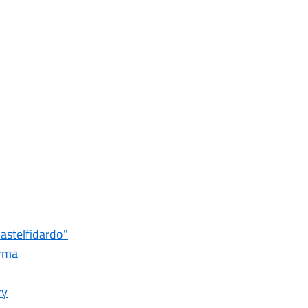
astelfidardo"
orma
cy