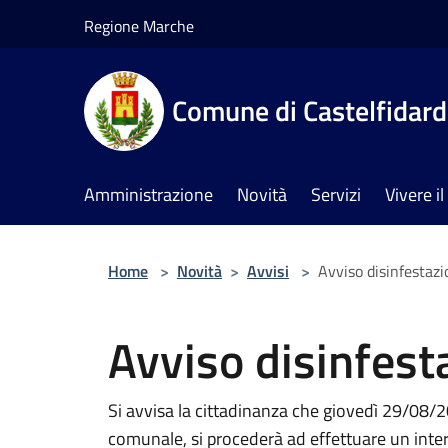
Salta al contenuto principale
Regione Marche
Comune di Castelfidar
Amministrazione
Novità
Servizi
Vivere 
Home
>
Novità
>
Avvisi
>
Avviso disinfestaz
Avviso disinfest
Si avvisa la cittadinanza che giovedì 29/08/20
comunale, si procederà ad effettuare un inter