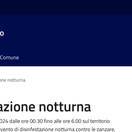
do
il Comune
ione notturna
azione notturna
24 dalle ore 00.30 fino alle ore 6.00 sul territorio
vento di disinfestazione notturna contro le zanzare,