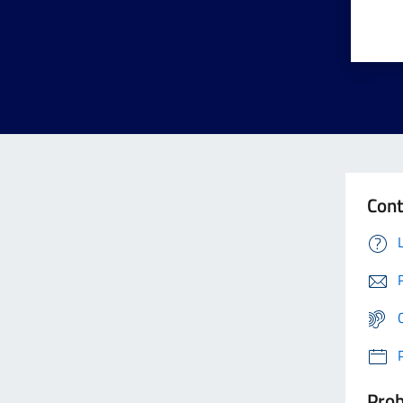
Cont
Prob