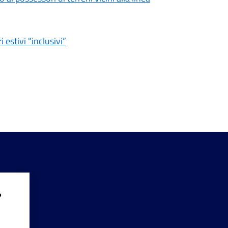
 estivi "inclusivi”
?