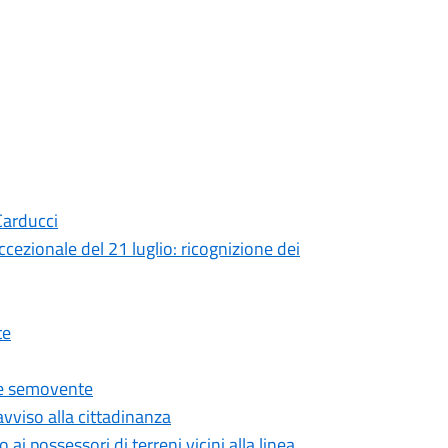
Carducci
ccezionale del 21 luglio: ricognizione dei
te
ce semovente
avviso alla cittadinanza
ai possessori di terreni vicini alla linea