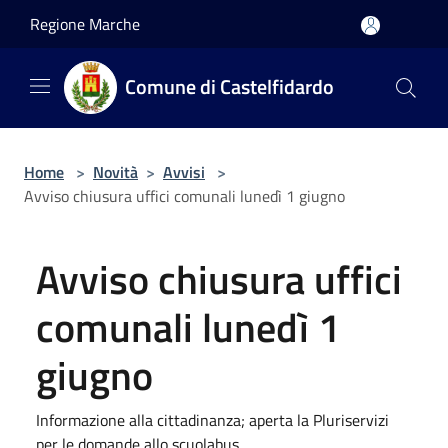
Salta al contenuto principale
Regione Marche
Comune di Castelfidardo
Home
>
Novità
>
Avvisi
>
Avviso chiusura uffici comunali lunedì 1 giugno
Avviso chiusura uffici
comunali lunedì 1
giugno
Informazione alla cittadinanza; aperta la Pluriservizi
per le domande allo scuolabus