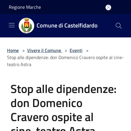
Salta al contenuto principale
Regione Marche
Comune di Castelfidardo
Home
>
Vivere il Comune
>
Eventi
>
Stop alle dipendenze: don Domenico Cravero ospite al cine-
teatro Astra
Stop alle dipendenze:
don Domenico
Cravero ospite al
cine-teatro Astra