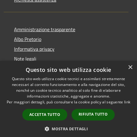
Amministrazione trasparente
Albo Pretorio
Informativa privacy
Note legali
×
Dichiarazione di accessibilità
Questo sito web utilizza cookie
Questo sito web utilizza cookie tecnici e assimilati strettamente
necessari al corretto funzionamento e alla navigazione del sito,
nonché un cookie tecnico analitico al solo fine di elaborare
informazioni statistiche, aggregate e anonime.
RSS
Copyright © 2026 • Comune di
Per maggiori dettagli, può consultare la cookie policy al seguente
link
Accessibilità
Castelfidardo • Powered by
Privacy
Municipium
Accesso
•
RIFIUTA TUTTO
ACCETTA TUTTO
Cookie
redazione
Mappa del sito
MOSTRA DETTAGLI