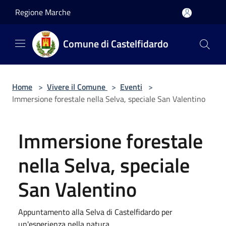
Salta al contenuto principale
Regione Marche
Comune di Castelfidardo
Home
>
Vivere il Comune
>
Eventi
>
Immersione forestale nella Selva, speciale San Valentino
Immersione forestale
nella Selva, speciale
San Valentino
Appuntamento alla Selva di Castelfidardo per
un'esperienza nella natura