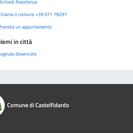
Richiedi Assistenza
Chiama il comune +39 071 78291
Prenota un appuntamento
lemi in città
Segnala disservizio
Comune di Castelfidardo