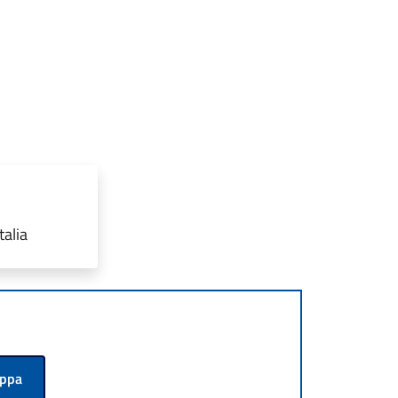
talia
appa