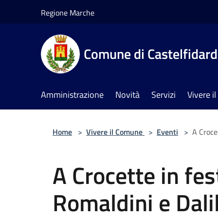
Salta al contenuto principale
Regione Marche
Comune di Castelfidar
Amministrazione
Novità
Servizi
Vivere 
Home
>
Vivere il Comune
>
Eventi
>
A Croce
A Crocette in fe
Romaldini e Dali