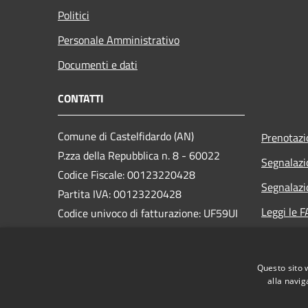
Politici
Personale Amministrativo
Documenti e dati
CONTATTI
Comune di Castelfidardo (AN)
Prenotaz
P.zza della Repubblica n. 8 - 60022
Segnalazi
Codice Fiscale: 00123220428
Segnalazi
Partita IVA: 00123220428
Leggi le 
Codice univoco di fatturazione: UF59UI
Richiesta
PEC:
comune.castelfidardo@pec.it
Centralino Unico: +39 071 78291
Questo sito 
alla navig