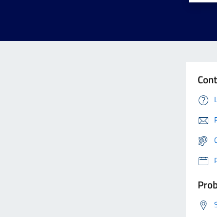
Cont
Prob