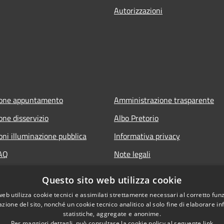
Autorizzazioni
ione appuntamento
Amministrazione trasparente
one disservizio
Albo Pretorio
oni illuminazione pubblica
Informativa privacy
FAQ
Note legali
 assistenza
Dichiarazione di accessibilità
Questo sito web utilizza cookie
web utilizza cookie tecnici e assimilati strettamente necessari al corretto fu
azione del sito, nonché un cookie tecnico analitico al solo fine di elaborare i
statistiche, aggregate e anonime.
Per maggiori dettagli, può consultare la cookie policy al seguente
link